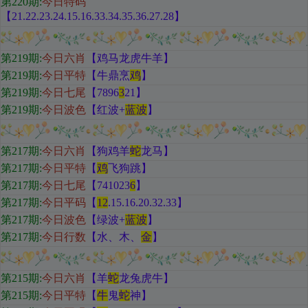
第220期:
今日特码
【21.22.23.24.15.16.33.34.35.36.27.28
】
第219期
:
今日六肖
【鸡马龙虎牛羊
】
第219期:
今日平特
【牛鼎烹
鸡
】
第219期:
今日七尾
【7896
3
21
】
第219期:
今日波色
【红
波+
蓝波
】
第217期
:
今日六肖
【狗鸡羊
蛇
龙马
】
第217期:
今日平特
【
鸡
飞狗跳
】
第217期:
今日七尾
【741023
6
】
第217期:
今日平码
【
12
.15.16.20.32.33
】
第217期:
今日波色
【绿
波+
蓝波
】
第217期:
今日行数
【水
、木、
金
】
第215期
:
今日六肖
【羊
蛇
龙兔虎牛
】
第215期:
今日平特
【
牛
鬼
蛇
神
】