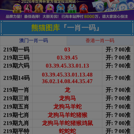
熊猫图库
『一肖一码』
澳门一肖一码
香港一肖一码
219期一码
03
开:？00准
219期三码
03.39.45
开:？00准
219期六码
03.39.45.33.01.13
开:？00准
03.39.45.33.01.13.48
219期14码
开:？00准
36.
02.14.08.44.35.47
219期一肖
龙
开:？00准
219期三肖
龙狗马
开:？00准
219期五肖
龙狗马羊蛇
开:？00准
219期七肖
龙狗马羊蛇猪猴
开:？00准
219期九肖
龙狗马羊蛇猪猴鸡鼠
开:？00准
219期平特
蛇蛇蛇
开:？00准