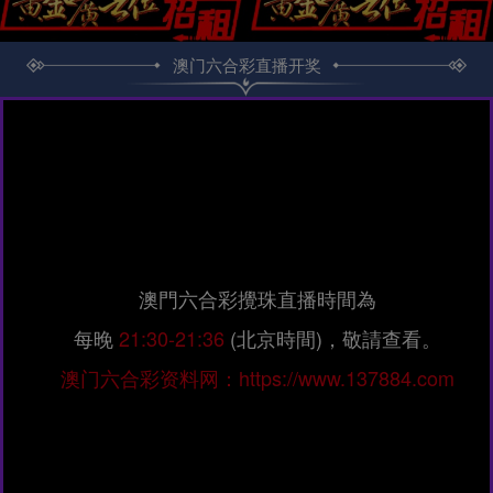
澳门六合彩直播开奖
澳門六合彩攪珠直播時間為
每晚
21:30-21:36
(北京時間)，敬請查看。
澳门六合彩资料网：https://www.137884.com