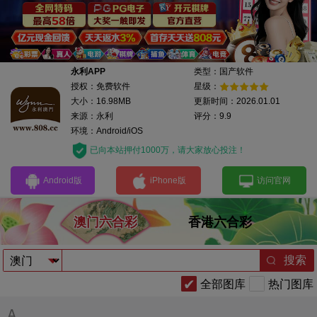
永利APP
类型：国产软件
授权：免费软件
星级：
大小：16.98MB
更新时间：2026.01.01
来源：永利
评分：9.9
环境：Android/iOS
已向本站押付1000万，请大家放心投注！
Android版
iPhone版
访问官网
澳门六合彩
香港六合彩
搜索
全部图库
热门图库
A