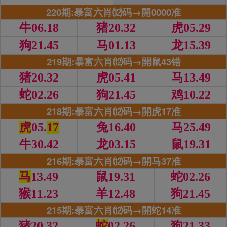
220期:暴富六肖⑿码→開0000准
牛06.18
猪20.32
虎05.29
狗21.45
马01.13
龙15.39
219期:暴富六肖⑿码→開鼠43错
猪20.32
虎05.41
马13.49
蛇02.26
狗21.45
鸡10.22
218期:暴富六肖⑿码→開虎17准
虎
05.
17
兔16.40
马25.49
牛30.42
龙03.15
鼠19.31
216期:暴富六肖⑿码→開马37准
马
13.49
鼠19.31
蛇02.26
猴11.23
羊12.48
狗21.45
215期:暴富六肖⑿码→開蛇14准
猪20.32
蛇
02.26
狗21.33