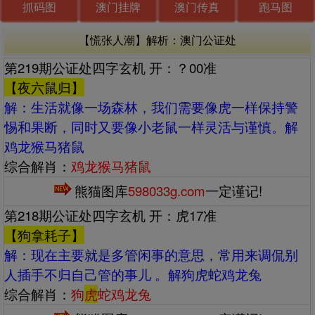
抓码图
澳门挂牌
澳门传真
跑马图
【慌张人潮】解析：澳门公证处
第219期公证处四字玄机 开：？00准
【夜六鼠归】
解：‌‌生活就像一场森林，我们需要像虎一样保持警
惕和果断，同时又要像小老鼠一样灵活与谨慎。‌‌解
鸡龙猴马猪鼠
综合解肖：
鸡龙猴马猪鼠
熊猫图库
598033g.com
一定谨记!
第218期公证处四字玄机 开：虎17准
【狗拿耗子】
解：‌‌现在主要就是‌多管闲事‌的意思，常用来调侃别
人插手不归自己管的事儿 。‌‌解狗虎蛇鸡龙兔
综合解肖：
狗
虎
蛇鸡龙兔