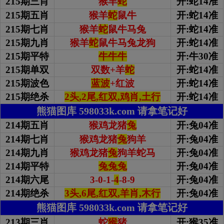
215期三肖
猴羊
蛇
开:蛇14准
215期五肖
猴羊
蛇
鼠牛
开:蛇14准
215期七肖
猴羊
蛇
鼠牛马兔
开:蛇14准
215期九肖
猴羊
蛇
鼠牛马兔龙狗
开:蛇14准
215期平特
牛牛牛
开:牛30准
215期单双
双数+羊
蛇
开:蛇14准
215期波色
蓝波
+红波
开:蛇14准
215期绝杀
2头,2尾,红双,鸡肖,土行
开:蛇14准
熊猫图库 598033k.com 请拿笔记好
214期五肖
猴鸡龙猪
兔
开:兔04准
214期七肖
猴鸡龙猪
兔
狗羊
开:兔04准
214期九肖
猴鸡龙猪
兔
狗羊蛇马
开:兔04准
214期平特
兔兔兔
开:兔04准
214期
六尾
3-0-1-
4
-8-9
开:兔04准
214期绝杀
3头,6尾,红双,羊肖,木行
开:兔04准
熊猫图库 598033k.com 请拿笔记好
213期三肖
蛇
猴
猪
开:猴35准