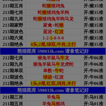
213期五肖
蛇
猴
猪鸡兔
开:猴35准
213期七肖
蛇
猴
猪鸡兔羊狗
开:猴35准
213期九肖
蛇
猴
猪鸡兔羊狗马龙
开:猴35准
213期家野
家禽+蛇
猴
开:猴35准
213期波色
蓝波+
红波
开:猴35准
213期
六尾
1-2-
5
-8-9-0
开:猴35准
213期绝杀
4头,2尾,绿双,牛肖,土行
开:猴35准
熊猫图库 598033k.com 请拿笔记好
212期七肖
猴兔羊鼠马
牛
龙
开:牛06准
212期九肖
猴兔羊鼠马
牛
龙虎蛇
开:牛06准
212期单双
单数+
牛
蛇
开:牛06准
212期波色
绿波
+红波
开:牛06准
212期绝杀
1头,0尾,红双,鸡肖,木行
开:牛06准
熊猫图库 598033k.com 请拿笔记好
211期三肖
羊兔
马
开:马01准
211期五肖
羊兔
马
猴鸡
开:马01准