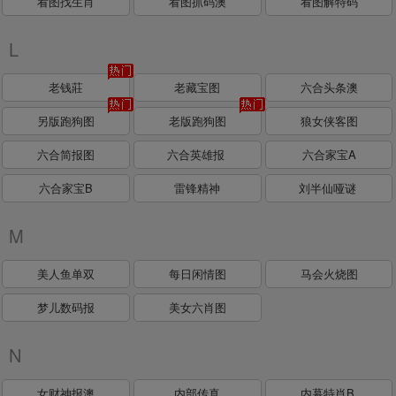
看图找生肖
看图抓码澳
看图解特码
L
老钱莊
老藏宝图
六合头条澳
另版跑狗图
老版跑狗图
狼女侠客图
六合简报图
六合英雄报
六合家宝A
六合家宝B
雷锋精神
刘半仙哑谜
M
美人鱼单双
每日闲情图
马会火烧图
梦儿数码报
美女六肖图
N
女财神报澳
内部传真
内幕特肖B