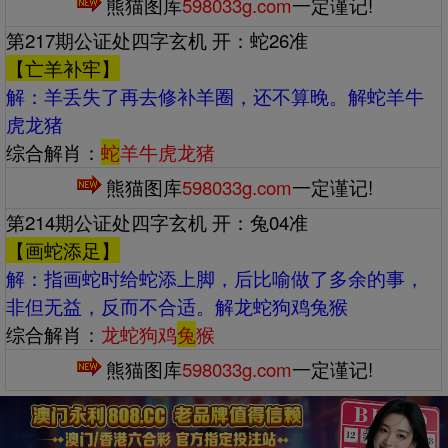
熊猫图库
598033g.com
一定谨记!
第217期公证处四字玄机 开：蛇26准
【亡羊补牢】
解：‌‌羊丢失了再去修补羊圈，还不算晚。解蛇羊牛
虎龙猪
综合解肖：
蛇
羊牛虎龙猪
熊猫图库
598033g.com
一定谨记!
第214期公证处四字玄机 开：兔04准
【画蛇添足】
解：‌‌指画蛇时给蛇添上脚，后比喻做了多余的事，
非但无益，反而不合适。解龙蛇狗鸡兔猴
综合解肖：
龙蛇狗鸡
兔
猴
熊猫图库
598033g.com
一定谨记!