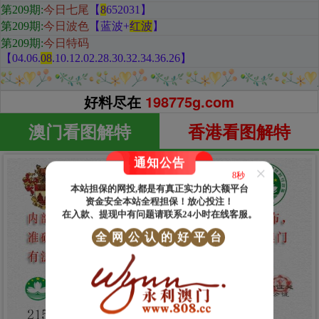
第209期:
今日七尾
【
8
652031
】
第209期:
今日波色
【蓝
波+
红波
】
第209期:
今日特码
【04.06.
08
.10.12.02.28.30.32.34.36.26
】
好料尽在
198775g.com
澳门看图解特
香港看图解特
通知公告
×
6秒
本站担保的网投,都是有真正实力的大额平台
资金安全本站全程担保！放心投注！
在入款、提现中有问题请联系24小时在线客服。
全
网
公
认
的
好
平
台