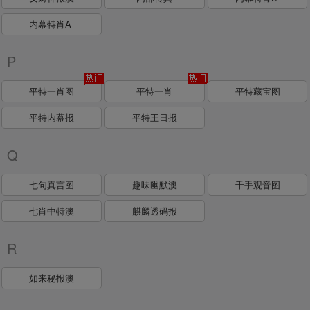
内幕特肖A
P
平特一肖图
平特一肖
平特藏宝图
平特内幕报
平特王日报
Q
七句真言图
趣味幽默澳
千手观音图
七肖中特澳
麒麟透码报
R
如来秘报澳