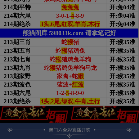
214期平特
兔兔兔
开:兔04准
214期
六尾
3-0-1-
4
-8-9
开:兔04准
214期绝杀
3头,6尾,红双,羊肖,木行
开:兔04准
熊猫图库 598033k.com 请拿笔记好
213期三肖
蛇
猴
猪
开:猴35准
213期五肖
蛇
猴
猪鸡兔
开:猴35准
213期七肖
蛇
猴
猪鸡兔羊狗
开:猴35准
213期九肖
蛇
猴
猪鸡兔羊狗马龙
开:猴35准
213期家野
家禽+蛇
猴
开:猴35准
213期波色
蓝波+
红波
开:猴35准
213期
六尾
1-2-
5
-8-9-0
开:猴35准
213期绝杀
4头,2尾,绿双,牛肖,土行
开:猴35准
澳门六合彩直播开奖