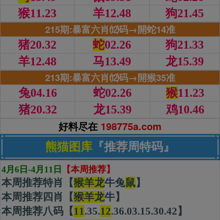
猴11.23
羊12.48
狗21.45
215期:暴富六肖⑿码→開蛇14准
猪20.32
蛇
02.26
狗21.33
羊12.48
马13.49
龙15.39
213期:暴富六肖⑿码→開猴35准
兔04.16
蛇02.26
猴
11.23
猪20.32
龙15.39
鸡10.46
好料尽在
198775a.com
熊猫图库
『推荐周特码』
4月6日-4月11日
【本周推荐】
本周推荐特肖【
猴羊龙
牛兔
鼠
】
本周推荐四肖【
猴
羊
龙
牛】
本周推荐八码【
11
.35.
12
.36.03.15.30.42】