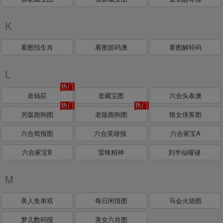
K
看图找生肖
看图抓码澳
看图解特码
L
老钱莊
老藏宝图
六合头条澳
另版跑狗图
老版跑狗图
狼女侠客图
六合简报图
六合英雄报
六合家宝A
六合家宝B
雷锋精神
刘半仙哑谜
M
美人鱼单双
每日闲情图
马会火烧图
梦儿数码报
美女六肖图