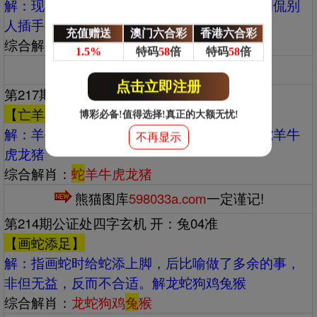
解：‌‌现在主要就是‌多管闲事‌的意思，常用来调侃别
人插手不归自己管的事儿 。‌‌解狗虎蛇鸡龙兔
充值赠送
澳门六合彩
香港六合彩
综合解肖：
狗
虎
蛇鸡龙兔
1.5%
特码
58
倍
特码
58
倍
熊猫图库
598033a.com
一定谨记!
点击立即注册
第217期公证处四字玄机 开：蛇26准
【亡羊补牢】
博彩必备!值得选择!真正的大额无忧!
解：‌‌羊丢失了再去修补羊圈，还不算晚。解蛇羊牛
不再显示
虎龙猪
综合解肖：
蛇
羊牛虎龙猪
熊猫图库
598033a.com
一定谨记!
第214期公证处四字玄机 开：兔04准
【画蛇添足】
解：‌‌指画蛇时给蛇添上脚，后比喻做了多余的事，
非但无益，反而不合适。解龙蛇狗鸡兔猴
综合解肖：
龙蛇狗鸡
兔
猴