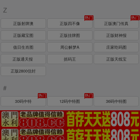
Z
正版射牌澳
正版四不像
正版澳门传真
正版藏宝图
正版挂牌图
正版财神报
值日生肖图
周公解梦A
庄家吃码图
正版通天报
抓码王
正版天线宝
正版2800信封
#
30码中特
12码中特图
36码中特图