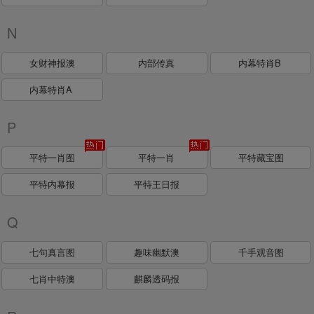
N
女财神报澳
内部传真
内幕特肖B
内幕特肖A
P
平特一肖图
平特一肖
平特藏宝图
平特内幕报
平特王日报
Q
七句真言图
趣味幽默澳
千手观音图
七肖中特澳
麒麟透码报