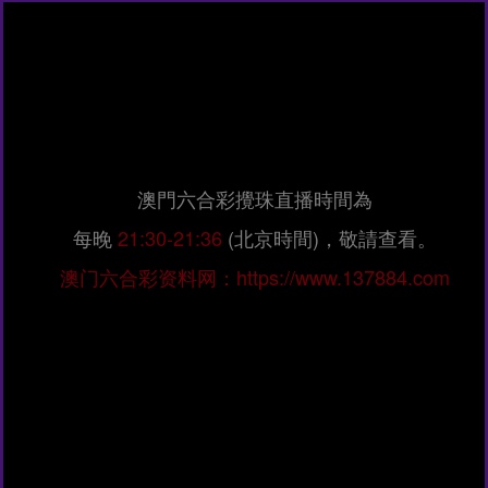
澳門六合彩攪珠直播時間為
每晚
21:30-21:36
(北京時間)，敬請查看。
澳门六合彩资料网：https://www.137884.com