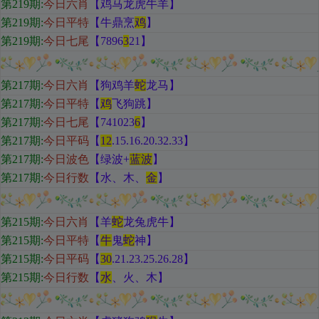
第219期
:
今日六肖
【鸡马龙虎牛羊
】
第219期:
今日平特
【牛鼎烹
鸡
】
第219期:
今日七尾
【7896
3
21
】
第217期
:
今日六肖
【狗鸡羊
蛇
龙马
】
第217期:
今日平特
【
鸡
飞狗跳
】
第217期:
今日七尾
【741023
6
】
第217期:
今日平码
【
12
.15.16.20.32.33
】
第217期:
今日波色
【绿
波+
蓝波
】
第217期:
今日行数
【水
、木、
金
】
第215期
:
今日六肖
【羊
蛇
龙兔虎牛
】
第215期:
今日平特
【
牛
鬼
蛇
神
】
第215期:
今日平码
【
30
.21.23.25.26.28
】
第215期:
今日行数
【
水
、火、木
】