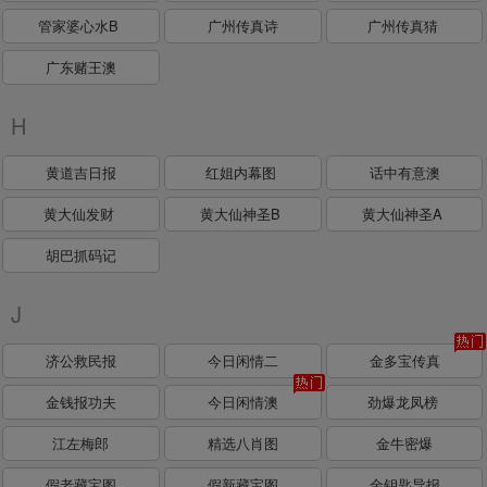
管家婆心水B
广州传真诗
广州传真猜
广东赌王澳
H
黄道吉日报
红姐内幕图
话中有意澳
黄大仙发财
黄大仙神圣B
黄大仙神圣A
胡巴抓码记
J
济公救民报
今日闲情二
金多宝传真
金钱报功夫
今日闲情澳
劲爆龙凤榜
江左梅郎
精选八肖图
金牛密爆
假老藏宝图
假新藏宝图
金钥匙导报