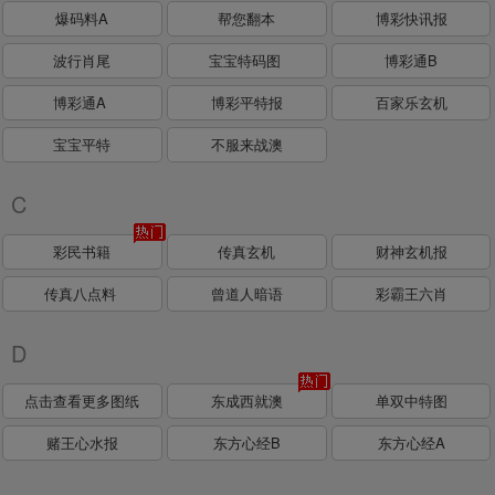
爆码料A
帮您翻本
博彩快讯报
波行肖尾
宝宝特码图
博彩通B
博彩通A
博彩平特报
百家乐玄机
宝宝平特
不服来战澳
C
彩民书籍
传真玄机
财神玄机报
传真八点料
曾道人暗语
彩霸王六肖
D
点击查看更多图纸
东成西就澳
单双中特图
赌王心水报
东方心经B
东方心经A