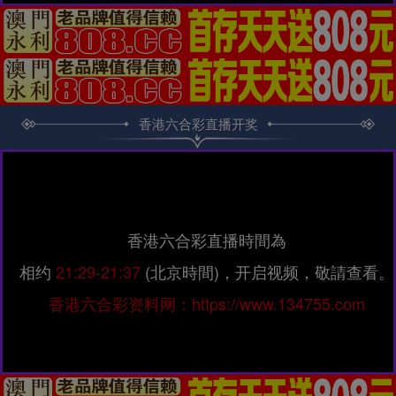
香港六合彩直播开奖
香港六合彩直播時間為
相约
21:29-21:37
(北京時間)，开启视频，敬請查看。
香港六合彩资料网：https://www.134755.com