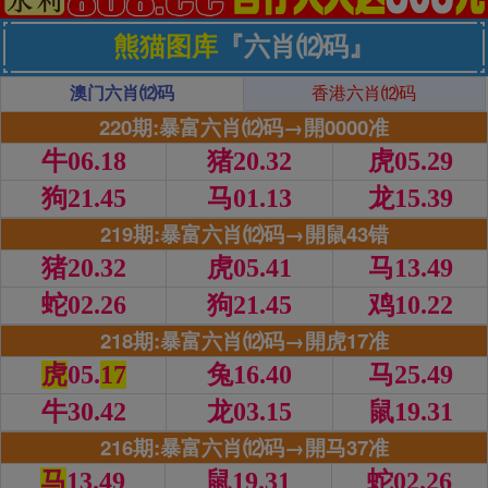
熊猫图库
『六肖⑿码』
澳门六肖⑿码
香港六肖⑿码
220期:暴富六肖⑿码→開0000准
牛06.18
猪20.32
虎05.29
狗21.45
马01.13
龙15.39
219期:暴富六肖⑿码→開鼠43错
猪20.32
虎05.41
马13.49
蛇02.26
狗21.45
鸡10.22
218期:暴富六肖⑿码→開虎17准
虎
05.
17
兔16.40
马25.49
牛30.42
龙03.15
鼠19.31
216期:暴富六肖⑿码→開马37准
马
13.49
鼠19.31
蛇02.26