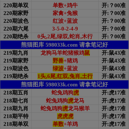
220期单双
单数+鸡牛
开:？00准
220期家野
家禽+兔猴
开:？00准
220期波色
红波+蓝波
开:？00准
220期
六尾
3-5-0-2-4-9
开:？00准
220期绝杀
0头,2尾,绿双,蛇肖,木行
开:？00准
熊猫图库 598033k.com 请拿笔记好
219期九肖
龙狗马羊蛇猪猴鸡
鼠
开:鼠43准
219期家野
野兽
+猪鸡
开:鼠43准
219期波色
绿波
+蓝波
开:鼠43准
219期绝杀
1头,6尾,红双,兔肖,土行
开:鼠43准
熊猫图库 598033k.com 请拿笔记好
218期五肖
蛇兔鸡狗
虎
开:虎17准
218期七肖
蛇兔鸡狗
虎
龙马
开:虎17准
218期九肖
蛇兔鸡狗
虎
龙马猴羊
开:虎17准
218期平特
虎虎虎
开:虎17准
218期单双
单数
+羊鸡
开:虎17准