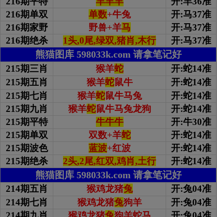
216期平特
羊羊羊
开:羊36准
216期单双
单数
+牛兔
开:马37准
216期家野
野兽+羊
马
开:马37准
216期绝杀
1头,0尾,绿双,猪肖,木行
开:马37准
熊猫图库 598033k.com 请拿笔记好
215期三肖
猴羊
蛇
开:蛇14准
215期五肖
猴羊
蛇
鼠牛
开:蛇14准
215期七肖
猴羊
蛇
鼠牛马兔
开:蛇14准
215期九肖
猴羊
蛇
鼠牛马兔龙狗
开:蛇14准
215期平特
牛牛牛
开:牛30准
215期单双
双数+羊
蛇
开:蛇14准
215期波色
蓝波
+红波
开:蛇14准
215期绝杀
2头,2尾,红双,鸡肖,土行
开:蛇14准
熊猫图库 598033k.com 请拿笔记好
214期五肖
猴鸡龙猪
兔
开:兔04准
214期七肖
猴鸡龙猪
兔
狗羊
开:兔04准
214期九肖
猴鸡龙猪
兔
狗羊蛇马
开:兔04准