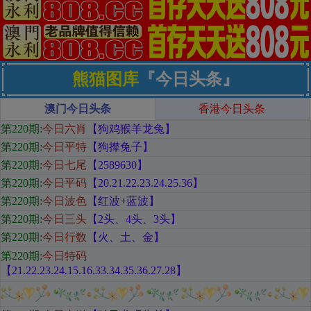
熊猫图库
『今日头条』
澳门今日头条
香港今日头条
第220期
:
今日六肖
【狗鸡猴羊龙兔
】
第220期:
今日平特
【狗撵兔子
】
第220期:
今日七尾
【2589630
】
第220期:
今日平码
【
20.21.22.23.24.25.36
】
第220期:
今日波色
【红
波+蓝波
】
第220期:
今日三头
【
2头、4头、3头
】
第220期:
今日行数
【火
、土、金
】
第220期:
今日特码
【21.22.23.24.15.16.33.34.35.36.27.28
】