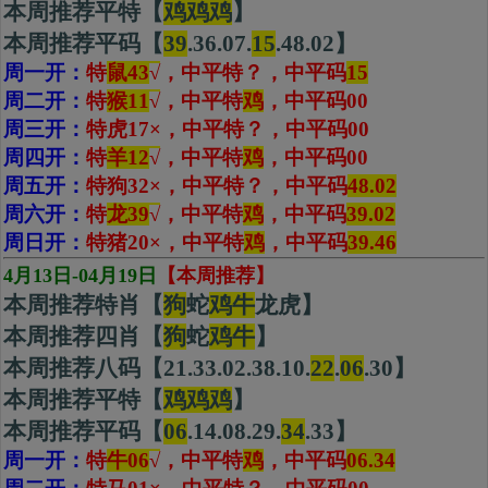
本周推荐平特【
鸡鸡鸡
】
本周推荐平码【
39
.36.07.
15
.48.02】
周一开：
特
鼠43
√
，中平特？，
中平码
15
周二开：
特
猴11
√
，中平特
鸡
，
中平码00
周三开：
特虎17×，中平特？，
中平码00
周四开：
特
羊12
√
，中平特
鸡
，
中平码00
周五开：
特狗32×，中平特？，
中平码
48.02
周六开：
特
龙39
√
，中平特
鸡
，
中平码
39.02
周日开：
特猪20×，中平特
鸡
，中平码
39.46
4月13日-04月19日
【本周推荐】
本周推荐特肖【
狗
蛇
鸡牛
龙虎】
本周推荐四肖【
狗
蛇
鸡
牛
】
本周推荐八码【21.33.02.38.10.
22
.
06
.30】
本周推荐平特【
鸡鸡鸡
】
本周推荐平码【
06
.14.08.29.
34
.33】
周一开：
特
牛06
√
，中平特
鸡
，
中平码
06.34