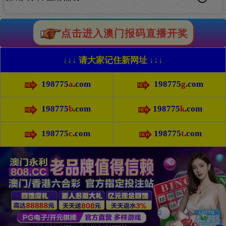
点击进入澳门报码直播开奖
↓↓↓ 请大家记住新网址 ↓↓↓
198775
a
.com
198775
g
.com
198775
b
.com
198775
k
.com
198775
c
.com
198775
t
.com