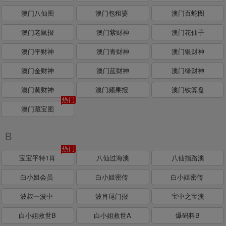
澳门八仙图
澳门包租婆
澳门百蛇图
澳门老鼠报
澳门紫财神
澳门花仙子
澳门平财神
澳门青财神
澳门银财神
澳门金财神
澳门蓝财神
澳门绿财神
澳门黄财神
澳门频果报
澳门铁算盘
澳门藏宝图
B
宝宝平特1肖
八仙过海澳
八仙指路澳
白小姐会员
白小姐密传
白小姐密传
波叔一波中
波肖尾门报
宝中之宝澳
白小姐救世B
白小姐救世A
爆码料B