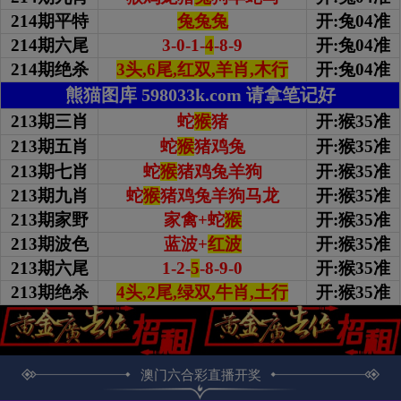
214期平特
兔兔兔
开:兔04准
214期
六尾
3-0-1-
4
-8-9
开:兔04准
214期绝杀
3头,6尾,红双,羊肖,木行
开:兔04准
熊猫图库 598033k.com 请拿笔记好
213期三肖
蛇
猴
猪
开:猴35准
213期五肖
蛇
猴
猪鸡兔
开:猴35准
213期七肖
蛇
猴
猪鸡兔羊狗
开:猴35准
213期九肖
蛇
猴
猪鸡兔羊狗马龙
开:猴35准
213期家野
家禽+蛇
猴
开:猴35准
213期波色
蓝波+
红波
开:猴35准
213期
六尾
1-2-
5
-8-9-0
开:猴35准
213期绝杀
4头,2尾,绿双,牛肖,土行
开:猴35准
澳门六合彩直播开奖