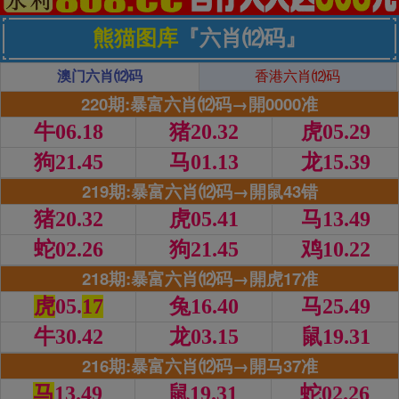
熊猫图库
『六肖⑿码』
澳门六肖⑿码
香港六肖⑿码
220期:暴富六肖⑿码→開0000准
牛06.18
猪20.32
虎05.29
狗21.45
马01.13
龙15.39
219期:暴富六肖⑿码→開鼠43错
猪20.32
虎05.41
马13.49
蛇02.26
狗21.45
鸡10.22
218期:暴富六肖⑿码→開虎17准
虎
05.
17
兔16.40
马25.49
牛30.42
龙03.15
鼠19.31
216期:暴富六肖⑿码→開马37准
马
13.49
鼠19.31
蛇02.26