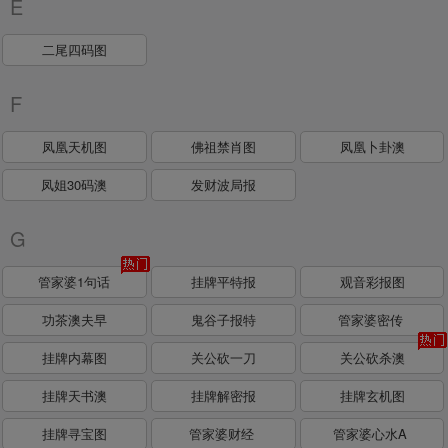
E
二尾四码图
F
凤凰天机图
佛祖禁肖图
凤凰卜卦澳
凤姐30码澳
发财波局报
G
管家婆1句话
挂牌平特报
观音彩报图
功茶澳夫早
鬼谷子报特
管家婆密传
挂牌内幕图
关公砍一刀
关公砍杀澳
挂牌天书澳
挂牌解密报
挂牌玄机图
挂牌寻宝图
管家婆财经
管家婆心水A