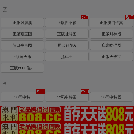
Z
正版射牌澳
正版四不像
正版澳门传真
正版藏宝图
正版挂牌图
正版财神报
值日生肖图
周公解梦A
庄家吃码图
正版通天报
抓码王
正版天线宝
正版2800信封
#
30码中特
12码中特图
36码中特图