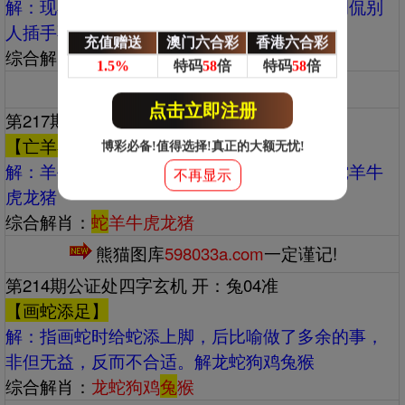
解：‌‌现在主要就是‌多管闲事‌的意思，常用来调侃别
人插手不归自己管的事儿 。‌‌解狗虎蛇鸡龙兔
充值赠送
澳门六合彩
香港六合彩
综合解肖：
狗
虎
蛇鸡龙兔
1.5%
特码
58
倍
特码
58
倍
熊猫图库
598033a.com
一定谨记!
点击立即注册
第217期公证处四字玄机 开：蛇26准
【亡羊补牢】
博彩必备!值得选择!真正的大额无忧!
解：‌‌羊丢失了再去修补羊圈，还不算晚。解蛇羊牛
不再显示
虎龙猪
综合解肖：
蛇
羊牛虎龙猪
熊猫图库
598033a.com
一定谨记!
第214期公证处四字玄机 开：兔04准
【画蛇添足】
解：‌‌指画蛇时给蛇添上脚，后比喻做了多余的事，
非但无益，反而不合适。解龙蛇狗鸡兔猴
综合解肖：
龙蛇狗鸡
兔
猴