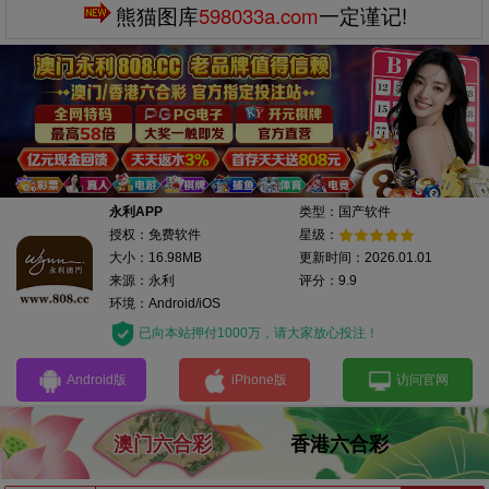
熊猫图库
598033a.com
一定谨记!
永利APP
类型：国产软件
授权：免费软件
星级：
大小：16.98MB
更新时间：2026.01.01
来源：永利
评分：9.9
环境：Android/iOS
已向本站押付1000万，请大家放心投注！
Android版
iPhone版
访问官网
澳门六合彩
香港六合彩