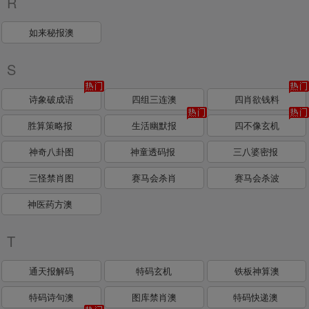
R
如来秘报澳
S
诗象破成语
四组三连澳
四肖欲钱料
胜算策略报
生活幽默报
四不像玄机
神奇八卦图
神童透码报
三八婆密报
三怪禁肖图
赛马会杀肖
赛马会杀波
神医药方澳
T
通天报解码
特码玄机
铁板神算澳
特码诗句澳
图库禁肖澳
特码快递澳