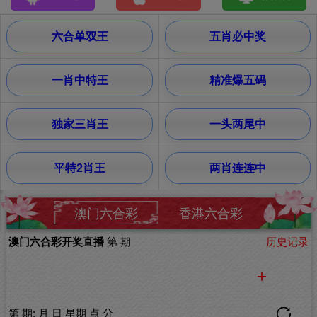
六合单双王
五肖必中奖
一肖中特王
精准爆五码
独家三肖王
一头两尾中
平特2肖王
两肖连连中
澳门六合彩
香港六合彩