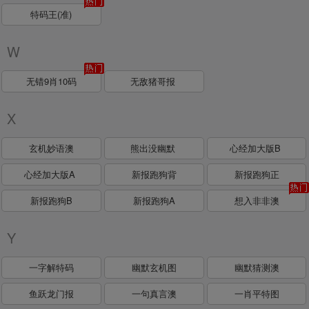
特码王(准)
W
无错9肖10码
无敌猪哥报
X
玄机妙语澳
熊出没幽默
心经加大版B
心经加大版A
新报跑狗背
新报跑狗正
新报跑狗B
新报跑狗A
想入非非澳
Y
一字解特码
幽默玄机图
幽默猜测澳
鱼跃龙门报
一句真言澳
一肖平特图