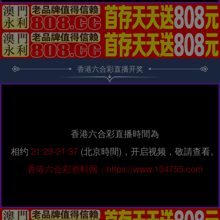
香港六合彩直播开奖
香港六合彩直播時間為
相约
21:29-21:37
(北京時間)，开启视频，敬請查看。
香港六合彩资料网：https://www.134755.com