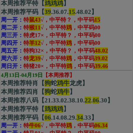
本周推荐平特【
鸡鸡鸡
】
本周推荐平码【
39
.36.07.
15
.48.02】
周一开：
特
鼠43
√
，中平特？，
中平码
15
周二开：
特
猴11
√
，中平特
鸡
，
中平码00
周三开：
特虎17×，中平特？，
中平码00
周四开：
特
羊12
√
，中平特
鸡
，
中平码00
周五开：
特狗32×，中平特？，
中平码
48.02
周六开：
特
龙39
√
，中平特
鸡
，
中平码
39.02
周日开：
特猪20×，中平特
鸡
，中平码
39.46
4月13日-04月19日
【本周推荐】
本周推荐特肖【
狗
蛇
鸡牛
龙虎】
本周推荐四肖【
狗
蛇
鸡
牛
】
本周推荐八码【21.33.02.38.10.
22
.
06
.30】
本周推荐平特【
鸡鸡鸡
】
本周推荐平码【
06
.14.08.29.
34
.33】
周一开：
特
牛06
√
，中平特
鸡
，
中平码
06.34