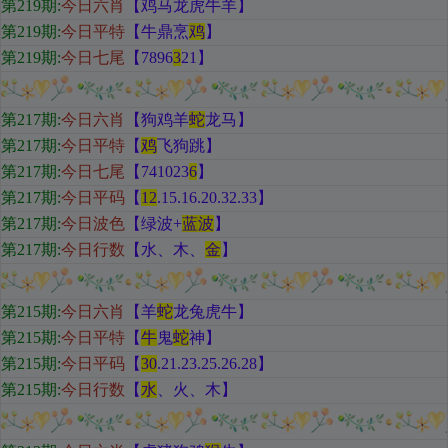
第219期
:
今日六肖
【鸡马龙虎牛羊
】
第219期:
今日平特
【牛鼎烹
鸡
】
第219期:
今日七尾
【7896
3
21
】
第217期
:
今日六肖
【狗鸡羊
蛇
龙马
】
第217期:
今日平特
【
鸡
飞狗跳
】
第217期:
今日七尾
【741023
6
】
第217期:
今日平码
【
12
.15.16.20.32.33
】
第217期:
今日波色
【绿
波+
蓝波
】
第217期:
今日行数
【水
、木、
金
】
第215期
:
今日六肖
【羊
蛇
龙兔虎牛
】
第215期:
今日平特
【
牛
鬼
蛇
神
】
第215期:
今日平码
【
30
.21.23.25.26.28
】
第215期:
今日行数
【
水
、火、木
】