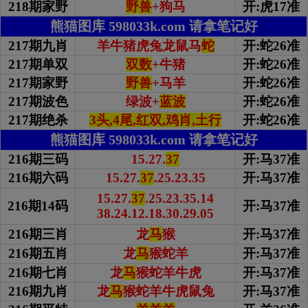
218期家野
野兽
+狗马
开:虎17准
熊猫图库 598033k.com 请拿笔记好
217期九肖
羊牛猪虎兔龙鼠马
蛇
开:蛇26准
217期单双
双数
+牛猪
开:蛇26准
217期家野
野兽
+马羊
开:蛇26准
217期波色
绿波+
蓝波
开:蛇26准
217期绝杀
3头,4尾,红双,鸡肖,土行
开:蛇26准
熊猫图库 598033k.com 请拿笔记好
216期三码
15.27.
37
开:马37准
216期六码
15.27.
37
.25.23.35
开:马37准
15.27.
37
.25.23.35.14
216期14码
开:马37准
38.24.12.18.30.29.05
216期三肖
龙
马
猴
开:马37准
216期五肖
龙
马
猴蛇羊
开:马37准
216期七肖
龙
马
猴蛇羊牛虎
开:马37准
216期九肖
龙
马
猴蛇羊牛虎鼠兔
开:马37准