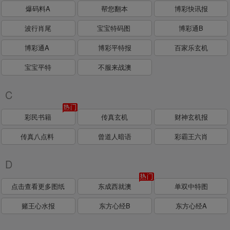
爆码料A
帮您翻本
博彩快讯报
波行肖尾
宝宝特码图
博彩通B
博彩通A
博彩平特报
百家乐玄机
宝宝平特
不服来战澳
C
彩民书籍
传真玄机
财神玄机报
传真八点料
曾道人暗语
彩霸王六肖
D
点击查看更多图纸
东成西就澳
单双中特图
赌王心水报
东方心经B
东方心经A