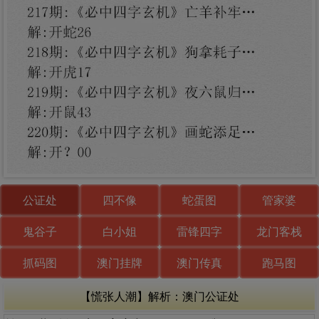
公证处
四不像
蛇蛋图
管家婆
鬼谷子
白小姐
雷锋四字
龙门客栈
抓码图
澳门挂牌
澳门传真
跑马图
【慌张人潮】解析：澳门公证处