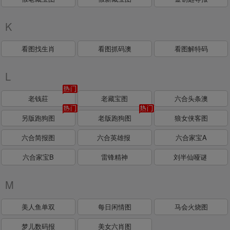
K
看图找生肖
看图抓码澳
看图解特码
L
老钱莊
老藏宝图
六合头条澳
另版跑狗图
老版跑狗图
狼女侠客图
六合简报图
六合英雄报
六合家宝A
六合家宝B
雷锋精神
刘半仙哑谜
M
美人鱼单双
每日闲情图
马会火烧图
梦儿数码报
美女六肖图